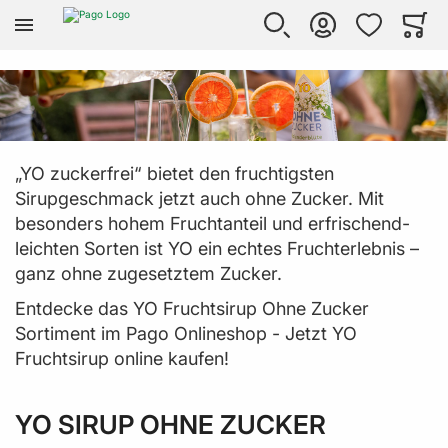
Zur Homepage
SUCHE
KONTO
WUNSCHLISTE
WARE
Mi
„YO zuckerfrei“ bietet den fruchtigsten
Sirupgeschmack jetzt auch ohne Zucker. Mit
besonders hohem Fruchtanteil und erfrischend-
leichten Sorten ist YO ein echtes Fruchterlebnis –
ganz ohne zugesetztem Zucker.
Entdecke das YO Fruchtsirup Ohne Zucker
Sortiment im Pago Onlineshop - Jetzt YO
Fruchtsirup online kaufen!
YO SIRUP OHNE ZUCKER