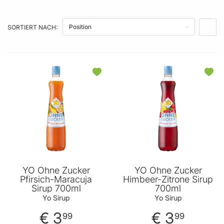
SORTIERT NACH:
IN A
YO Ohne Zucker
YO Ohne Zucker
Pfirsich-Maracuja
Himbeer-Zitrone Sirup
Sirup 700ml
700ml
Yo Sirup
Yo Sirup
€ 3
€ 3
99
99