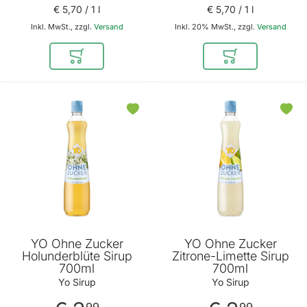
€ 5
,
70
/ 1 l
€ 5
,
70
/ 1 l
Inkl. MwSt., zzgl.
Versand
Inkl. 20% MwSt., zzgl.
Versand
In den Warenkorb
In den Warenkor
YO Ohne Zucker
YO Ohne Zucker
Holunderblüte Sirup
Zitrone-Limette Sirup
700ml
700ml
Yo Sirup
Yo Sirup
99
99